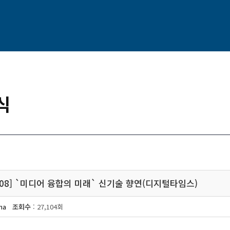
식
2008] `미디어 융합의 미래` 신기술 향연(디지털타임스)
ma
조회수
: 27,104회