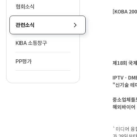
협회소식
[KOBA 2
관련소식
KIBA 소통창구
PP평가
제18회 국
IPTVㆍD
"신기술 테
중소업체들도
해외바이어 
`미디어 융합
가 28일부