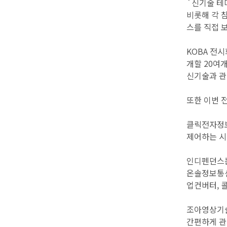
`신기술 테
비롯해 각 
스를 직접 
KOBA 전시
개할 20여개
신기술과 관
또한 이번 
클릭전자정보시
제어하는 시
인디펜던스는
온솔정보통신
업컨버터, 
조아영상기술
간편하게 관