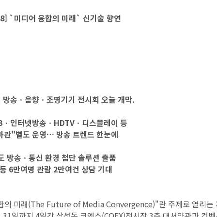
008] `미디어 융합의 미래` 신기술 향연
제 방송ㆍ음향ㆍ조명기기 전시회 오늘 개막.
MBㆍ인터넷방송ㆍHDTVㆍ디스플레이 등
마관"별도 운영… 방송 트렌드 한눈에
 방송ㆍ통신 환경 첨단 솔루션 출품
등 6만여명 관람 2만여건 상담 기대
의 미래(The Future of Media Convergence)"란 주제로 
터 31일까지 4일간 삼성동 코엑스(COEX)전시장 3층 대서양관과 