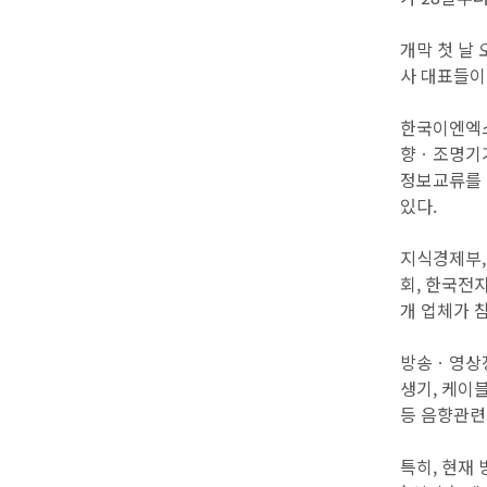
개막 첫 날
사 대표들이
한국이엔엑스
향ㆍ조명기기
정보교류를 
있다.
지식경제부,
회, 한국전자
개 업체가 
방송ㆍ영상장비
생기, 케이블
등 음향관련
특히, 현재 