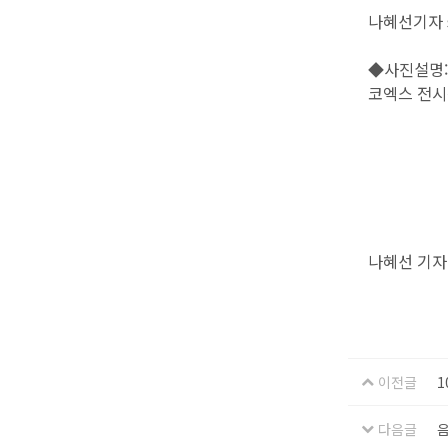
나혜선기자 s
◆사진설명:
코엑스 전시
나혜선 기자
이전글
1
다음글
음