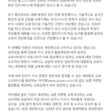
하지만 웹 2.0 기반의 진화된 이러닝의 모습에서는 우선 쌍방향 인터넷
화상 강의서비스에 차별성이 있다고 할 수 있습니다.
초기 화상강의는 원래 동영상 강의 전에 등장했으나, 기술적으로 실시간
화상과 음성 신호를 다루기에는 망이나 PC의 한계가 있었던 것이 최근
IPTV 시대의 도래 등으로 기술적인 구현이 가능해진 것입니다. 인터넷
망을 타고 장소와 거리에 구애받지 않고 수업시간에 선생님과 학생이
자유롭게 대화를 나누고, 다양한 멀티미디어 학습 도구를 활용해 온라인
교육의 쌍방향성을 진정으로 구현했다고 볼 수 있습니다.
두 번째로 진화된 이러닝은 개방형으로 나아가고 있다는 점입니다.
인터넷을 통해 정보와 지식 공유가 활발해짐에 따라 온라인
교육사이트의 커뮤니티가 더욱 중요해지고 온라인 교육에 대한 다양한
소비자의 파워가 거세지고, 공급자 위주의 일방적이며 대중화된 교육이
아닌 세부화된 맞춤 교육에 대한 니즈가 생기게 된 것입니다.
이에 따라 만인이 지식 콘텐츠 생산자로 참여할 수 있는 개방화된 교육
2.0서비스를 표방하는 아이쌤(www.issam.co.kr)과 같은 오픈 마켓형
플랫폼을 제공하는 교육업체가 속속 등장하고 있습니다.
아이쌤과 같은 기업이 제공하는 오픈 마켓형 교육사이트는 교육
소비자와 공급자가 직접 만나서 강의나 지식이 자유롭게 거래되는
곳으로, 교육 분야 종사자 외에도 대학생, 주부 등 누구나 강사가 될 수
있습니다. 완전 개방형으로, 인터넷 망의 급속한 광대역화로 쌍방향성이