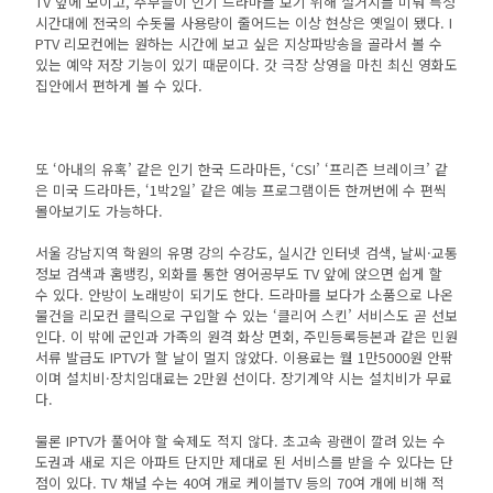
TV 앞에 모이고, 주부들이 인기 드라마를 보기 위해 설거지를 미뤄 특정
시간대에 전국의 수돗물 사용량이 줄어드는 이상 현상은 옛일이 됐다. I
PTV 리모컨에는 원하는 시간에 보고 싶은 지상파방송을 골라서 볼 수
있는 예약 저장 기능이 있기 때문이다. 갓 극장 상영을 마친 최신 영화도
집안에서 편하게 볼 수 있다.
또 ‘아내의 유혹’ 같은 인기 한국 드라마든, ‘CSI’ ‘프리즌 브레이크’ 같
은 미국 드라마든, ‘1박2일’ 같은 예능 프로그램이든 한꺼번에 수 편씩
몰아보기도 가능하다.
서울 강남지역 학원의 유명 강의 수강도, 실시간 인터넷 검색, 날씨·교통
정보 검색과 홈뱅킹, 외화를 통한 영어공부도 TV 앞에 앉으면 쉽게 할
수 있다. 안방이 노래방이 되기도 한다. 드라마를 보다가 소품으로 나온
물건을 리모컨 클릭으로 구입할 수 있는 ‘클리어 스킨’ 서비스도 곧 선보
인다. 이 밖에 군인과 가족의 원격 화상 면회, 주민등록등본과 같은 민원
서류 발급도 IPTV가 할 날이 멀지 않았다. 이용료는 월 1만5000원 안팎
이며 설치비·장치임대료는 2만원 선이다. 장기계약 시는 설치비가 무료
다.
물론 IPTV가 풀어야 할 숙제도 적지 않다. 초고속 광랜이 깔려 있는 수
도권과 새로 지은 아파트 단지만 제대로 된 서비스를 받을 수 있다는 단
점이 있다. TV 채널 수는 40여 개로 케이블TV 등의 70여 개에 비해 적