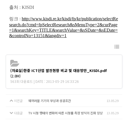
출처 : KISDI
링크 :
http://www.kisdi.re.kr/kisdi/fp/kr/publication/selectRe
search.do?cmd=fpSelectResearch&sMenuType=2&curPage
=1&searchKey=TITLE&searchValue=&sSDate=&sEDate=
&controlNo=13151&langdiv=1
(자료실)한중 ICT산업 발전현황 비교 및 대응방안_KISDI.pdf
(2.8M)
563회 다운로드 | DATE : 2013-05-29 16:33:26
이전글
웨어러블 기기의 부상과 성공조건
13.05.29
다음글
TV 시청 행태의 변화에 따른 시청률 측정 방식의 진화 양상
13.05.29