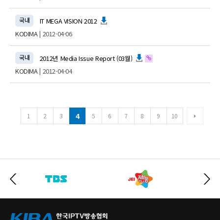
국내
IT MEGA VISION 2012
KODIMA
| 2012-04-06
국내
2012년 Media Issue Report (03월)
KODIMA
| 2012-04-04
4
1
2
3
5
6
7
8
9
10