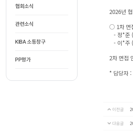
협회소식
2026년 
관련소식
○ 1차 면
- 정*준 (0
KIBA 소통창구
- 이*주 (0
2차 면접
PP평가
* 담당자 : 
이전글
2
다음글
2