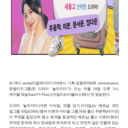
㈜
TRA media(
티알에이미디어
)
에서 기획·공동제작
(HR entertainment,
한얼리치그룹
)
한 드라마
‘
놓치지마’가 오는
10
월
26
일 오후
5
시
,
케이블 채널
SmileTV Plus(
스마일티브이플러스
)
에서 첫 방송된다
.
드라마 ‘놓치지마’
(
극본 이아일
,
연출 잉기·이아일
)
는 베트남 국민
걸그룹 라임
(LIME)
멤버 이본과 아이돌 그룹 파란 출신 주종혁
(
라이언
)
이 주연을 맡았으며 평소 한국을 동경하던 베트남 출신 이본
(
이본
)
이
무작정 한국에 와서 면세점에 취직하게 되고 우연히 같은 건물에 있는