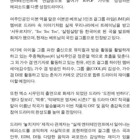
엔터테인먼트에 연습생으로 들어가
K-POP
가수로 성장하는
에피소드를 다룬 성장드라마다
.
여주인공인 이본 역을 맡은 이본은 베트남
3
인조 걸그룹 라임
(LIME)
의
멤버로 드라마 속 이야기처럼 실제 우리나라에서 트레이닝을 받고
‘서두르지마’
,
‘
Toc Toc Toc
’
,
‘살랑살랑’등 한국어로 된 곡을 발표해
화제가 됐으며
,
현재는 베트남의 국민 걸그룹으로 인정받고 있다
.
여기에 아이돌 그룹 파란 출신으로 뮤지컬과 방송 활동을 활발하게
하고 있는 주종혁
(Ryan)
이 남자주인공 정준열 역으로 호흡을 맞춘다
.
그 외 가수 겸 연기자로 활동하고 있는 한유
, 4
인조 걸그룹 하이틴 멤버
세아
(
김수정
),
가수 겸 방송인 하리수
,
그룹 쿨
(COOL)
의 김성수
,
가수
겸
DJ
로 활동하고 있는 춘자가 카메오 군단으로 합류 드라마의 재미를
더할 예정이다
.
또한 엑소 시우민의 출연으로 화제가 되었던 드라마 ‘도전에 반하다’
,
‘왔다 장보리’
,
‘역류’
,
‘막돼먹은
영자씨 시즌
17
’ 등 드라마
OST
작곡을
맡아 이름난 작곡가 필승불패가 이번 작품의
OST
및 음악 총감독으로
참여 드라마의 완성도를 높여 줄 전망이다
.
드라마 ‘놓치지마’ 제작사 관계자는 “실제 엔터테인먼트에서 일어나는
에피소드를 코믹하게 사실적으로 표현하였으며 걸그룹 댄스 곡과
안무
, EDM, DJ
등 다양한 음악과 퍼포먼스 감상하는 재미가 있을