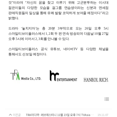
것”이라며 “자신의 꿈을 찾고 이루기 위해 고군분투하는 이시대
젊은이들의 다양한 모습을 걸그룹 연습생이라는 신분과 면세점
판매직원들의 일상을 통해 유쾌 발랄 코믹하게 보여줄 예정이다”라고
밝혔다
.
드라마 ‘놓치지마’는 총
20
분
3
부작으로 오는
26
일 오후
5
시
스마일티브이플러스에서
1, 2
회 두 편 연속 방송되며 다음날
10
월
27
일
오후
5
시에 이어서
2, 3
회를 만나볼 수 있다
.
스마일티브이플러스 공식 유튜브
,
네이버
TV
등 다양한 채널을
통해서도 선보일 예정이다
.
이전글
TRA미디어- 러브데스티니 11월 23일 오후 7시 TVAsia Plus 첫 방송
19.11.07