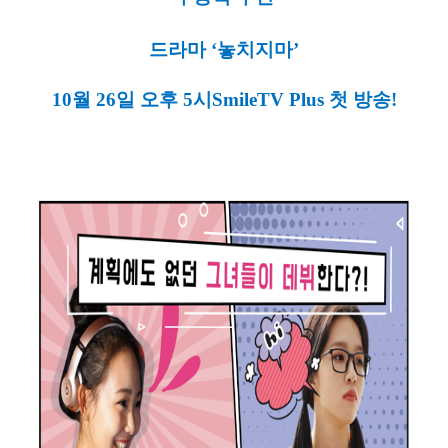
드라마
‘
놓치지마
’
10
월
26
일 오후
5
시
SmileTV Plus
첫 방송
!