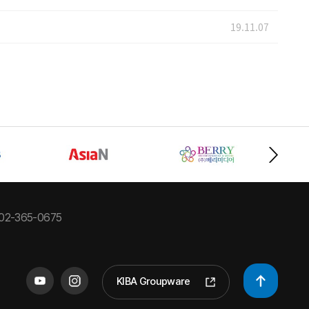
19.11.07
02-365-0675
KIBA Groupware