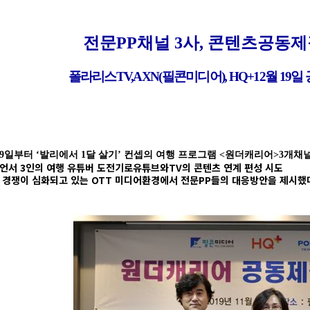
전문
P
P
채널
3
사
,
콘텐츠공동제
폴라
리스
TV
,
AXN
(
필콘미디어
),
H
Q+12
월
19
일
 19일부터 ‘발리에서 1달 살기’ 컨셉의 여행 프로그램 <원더캐리어>3개채
언서 3인의 여행 유튜버 도전기로유튜브와TV의 콘텐츠 연계 편성 시도
 경쟁이 심화되고 있는 OTT 미디어환경에서 전문PP들의 대응방안을 제시했