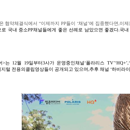
들은 협약체결식에서
“
이제까지
PP
들이
‘
채널
’
에 집중했다면
,
이제
으로 국내 중소
PP
채널들에게 좋은 선례로 남았으면 좋겠다
.
국
어
>
는
12
월
19
일부터
3
사가 운영중인채널
‘
폴라리스
TV’‘HQ+’
디지털 전용의클립영상들이 공개되고 있으며
,
추후 채널
‘
하비라