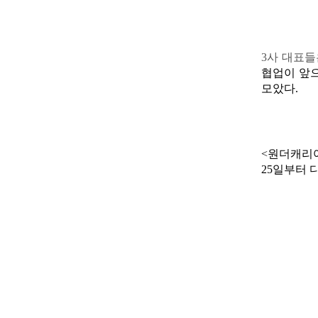
3
사 대표
협업이 앞
모았다
.
<
원더캐리
25
일부터 