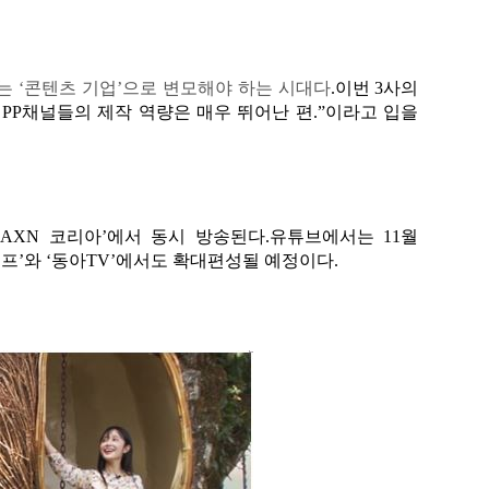
는
‘
콘텐츠 기업
’
으로 변모해야 하는 시대다
.
이번
3
사의
내
PP
채널들의 제작 역량은 매우 뛰어난 편
.”
이라고 입을
,‘AXN
코리아
’
에서 동시 방송된다
.
유튜브에서는
11
월
이프
’
와
‘
동아
TV’
에서도 확대편성될 예정이다
.