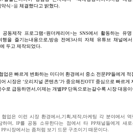
협약식
>
을
체결했다고 밝혔다
.
 공동제작 프로그램
<
원더캐리어
>
는
SNS
에서 활동하는 유
여행을 즐기는
내용으로
,
방송 전에
3
사의 자체 유튜브 채널에
에 두고 제작되었다
.
협업은 빠르게 변화하는 미디어 환경에서 중소 전문
PP
들
에게
적
디어 시장은
‘
오리지널 콘텐츠
’
가 중요해진
OTT
중심으로 빠르게 
액수로 급등하면서
,
이제는 개별
PP
단독으로는갈수록 시장 대응이
 협업은 이런 시장 환경에서
,
기획
,
제작
,
마케팅 각 분야에서 
담하며
, IP
를 공동 소유한다는 점에서 타
PP
채널들에게 새로
내
PP
시장에서는 좀처럼 보기 드문 구조이기 때문이다
.