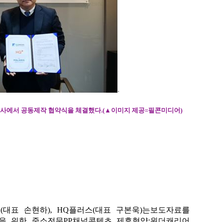
본사에서
공동제작
협약식을
체결했다
.
(▲
이미지
제공
=
필콘미디어
)
어
(
대표 손현하
), HQ
플러스
(
대표 구본욱
)
는
보도자료를
을 위한 중소전문
PP
채널콘텐츠 제휴협약
:
원더캐리어