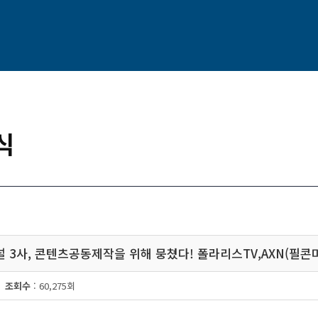
식
널 3 사 , 콘텐츠공동제작을 위해 뭉쳤다 ! 폴라 리스 TV , AXN ( 필콘미
조회수
: 60,275회