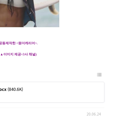
공동제작한
<
원더캐리어
>
.
(▲
이미지
제공
=
3
사
채널
)
ocx
(840.6K)
20.06.24