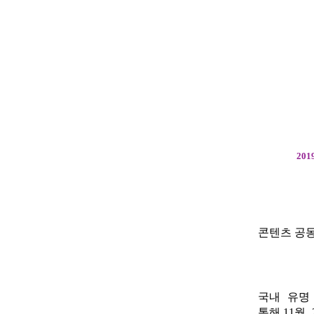
201
콘텐츠 공동
국내 유명
통해
,11
월