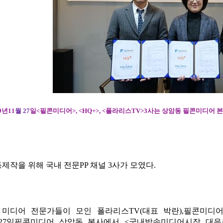
9
년
11
월
2
7
일
<
필콘미디어
>
, <
H
Q
+
>, <
폴라리스
T
V>3
사는
상암동
필콘미디어
제작을 위해 국내 전문
PP
채널
3
사가 모였다
.
 미디어 전문가들이 모인 폴라리스
TV(
대표 박란
),
필콘미디
27
일필콘미디어 상암동
본사에서
<
국내방송미디어시장 대응