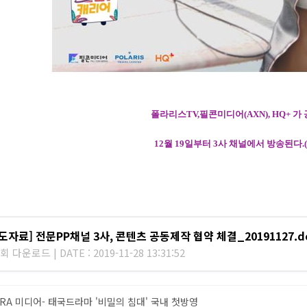
폴라리스
T
V,
필콘미디어
(
AXN),
H
Q+
가
1
2
월
19
일부터
3
사
채널에서
방송된다
.
도자료] 전문PP채널 3사, 콘텐츠 공동제작 협약 체결_20191127.d
회 다운로드 | DATE : 2019-11-28 13:31:52
RA 미디어- 태국드라마 '비밀의 침대' 국내 첫방영