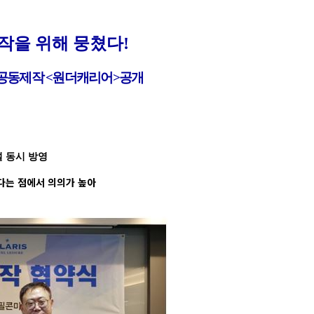
작을
위해
뭉쳤다
!
공동제작
<
원더캐리어
>
공개
널 동시 방영
다는 점에서 의의가 높아