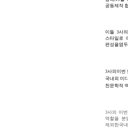
공동제작 
이들
3
사의
스타일로
편성을염두
3
사의이번 
국내외 미
천문학적 
3
사의 이번
역할을 분
제외한국