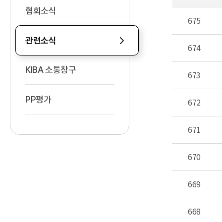
협회소식
675
관련소식
674
KIBA 소통창구
673
PP평가
672
671
670
669
668