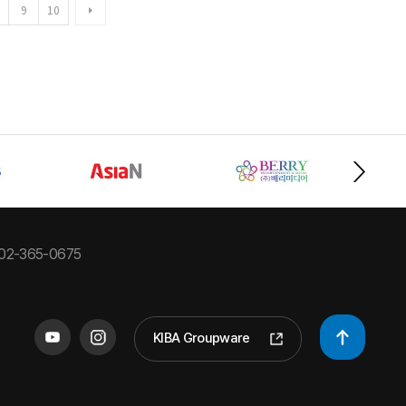
9
10
02-365-0675
KIBA Groupware