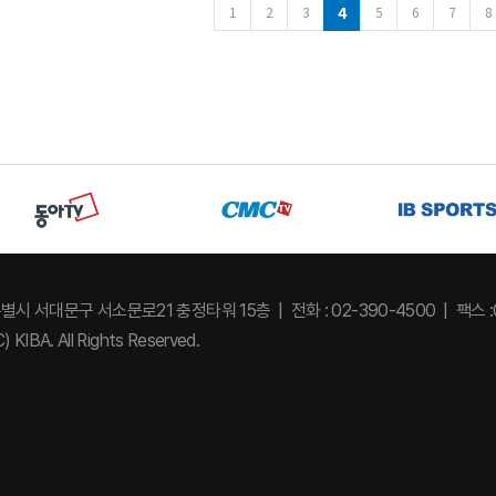
4
다음
1
2
3
5
6
7
8
특별시 서대문구 서소문로21 충정타워 15층
전화 : 02-390-4500
팩스 :
) KIBA. All Rights Reserved.