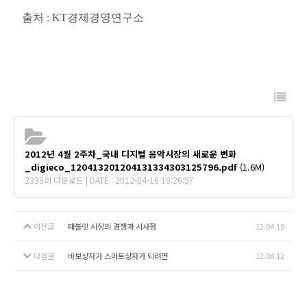
출처 : KT경제경영연구소
2012년 4월 2주차_국내 디지털 음악시장의 새로운 변화
_digieco_120413201204131334303125796.pdf
(1.6M)
2338회 다운로드 | DATE : 2012-04-16 10:26:57
이전글
태블릿 시장의 경쟁과 시사점
12.04.19
다음글
바보상자가 스마트상자가 되려면
12.04.12