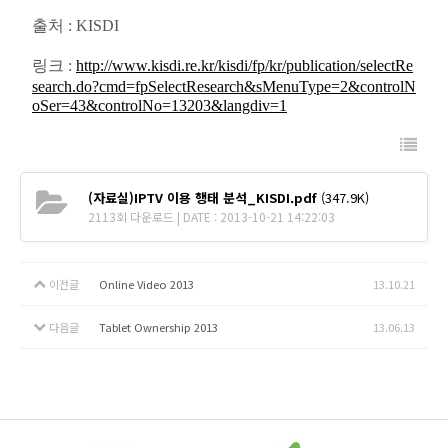
출처 : KISDI
링크 :
http://www.kisdi.re.kr/kisdi/fp/kr/publication/selectRe
search.do?cmd=fpSelectResearch&sMenuType=2&controlN
oSer=43&controlNo=13203&langdiv=1
(자료실)IPTV 이용 행태 분석_KISDI.pdf
(347.9K)
2113회 다운로드 | DATE : 2013-10-21 14:22:03
이전글
Online Video 2013
13.10.21
다음글
Tablet Ownership 2013
13.06.13