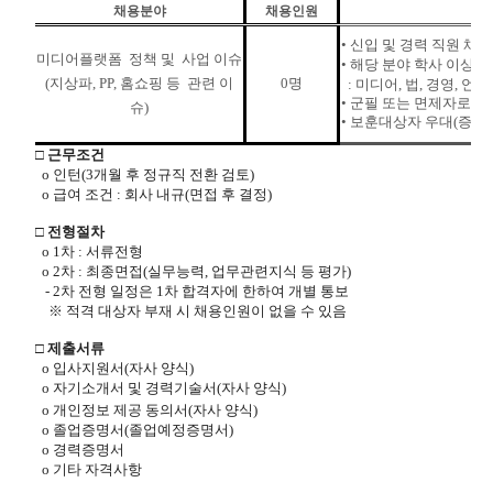
채용분야
채용인원
• 신입 및 경력 직원 채
미디어플랫폼 정책 및 사업 이슈
• 해당 분야 학사 이상
(지상파, PP, 홈쇼핑 등 관련 이
0명
: 미디어, 법, 경영, 언론
• 군필 또는 면제자로 
슈)
• 보훈대상자 우대(증명
□ 근무조건
o 인턴(3개월 후 정규직 전환 검토)
o 급여 조건 : 회사 내규(면접 후 결정)
□ 전형절차
o 1차 : 서류전형
o 2차 : 최종면접(실무능력, 업무관련지식 등 평가)
- 2차 전형 일정은 1차 합격자에 한하여 개별 통보
※ 적격 대상자 부재 시 채용인원이 없을 수 있음
□ 제출서류
o 입사지원서(자사 양식)
o 자기소개서 및 경력기술서(자사 양식)
o 개인정보 제공 동의서(자사 양식)
o 졸업증명서(졸업예정증명서)
o 경력증명서
o 기타 자격사항