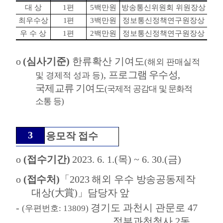
대 상
1
편
5
백만원
방송통신위원회 위원장상
최우수상
1
편
3
백만원
정보통신정책연구원장상
우 수 상
1
편
2
백만원
정보통신정책연구원장상
o
(
심사기준
)
한류확산 기여도
(
해외 판매실적
,
프로그램 우수성
,
및 경제적 성과 등
)
국제교류 기여도
(
국제적 공감대 및 문화적
소통 등
)
3
응모작 접수
o
(
접수기간
)
2023. 6. 1.(
목
) ~ 6. 30.(
금
)
o
(
접수처
)
「
2023
해외 우수 방송공동제작
대상
(
大賞
)
」
담당자 앞
-
경기도 과천시 관문로
47
(
우편번호
: 13809)
정부과천청사
2
동
,