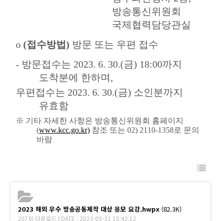
방송통신위원회
국제협력담당관실
o
(
접수방법
)
방문 또는 우편 접수
-
방문접수는
2023. 6. 30.(
금
) 18:00
까지
도착분에 한하며
,
우편접수는
2023. 6. 30.(
금
)
소인분까지
유효함
※
기타 자세한 사항은 방송통신위원회 홈페이지
(
www.kcc.go.kr)
참조
또는
02) 2110-1358
로 문의
바람
2023 해외 우수 방송공동제작 대상 응모 요강.hwpx
(82.3K)
207회 다운로드 | DATE : 2023-05-31 15:42:12