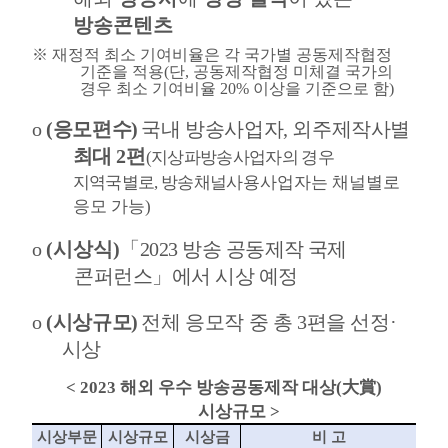
방송콘텐츠
※
재정적 최소 기여비율은 각 국가별 공동제작협정
기준을 적용
(
단
,
공동제작협정 미체결 국가의
경우 최소 기여비율
20%
이상을 기준으로 함
)
o
(
응모편수
)
국내 방송사업자
,
외주제작사별
최대
2
편
(
지상파방송사업자의 경우
지역국별로
,
방송채널
사용사업자는 채널별로
응모 가능
)
o
(
시상식
)
「
2023
방송 공동제작 국제
콘퍼런스
」
에서 시상 예정
o
(
시상규모
)
전체 응모작 중 총
3
편을 선정
·
시상
< 2023
해외 우수 방송공동제작 대상
(
大賞
)
시상규모
>
시상부문
시상규모
시상금
비 고