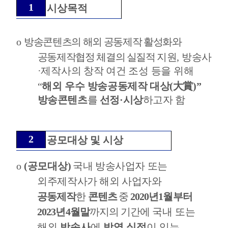
1
시상목적
o
방송콘텐츠의 해외 공동제작 활성화와
공동제작협정 체결의
실질적
지원
,
방송사
·
제작사의 창작 여건 조성 등을 위해
“
해외
우수
방송공동제작 대상
(
大賞
)”
방송콘텐츠
를
선정
·
시상
하고자 함
2
공모대상 및 시상
o
(
공모대상
)
국내 방송사업자 또는
외주제작사가 해외 사업자와
공동제작
한
콘텐츠
중
2020
년
1
월부터
2023
년
4
월말
까지의 기간에
국내 또는
해외
방송사
에
방영 실적
이 있는