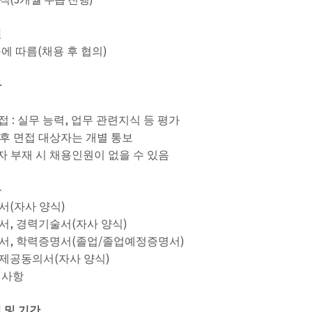
건
(
)
규에 따름
채용 후 협의
차
형
:
,
면접
실무 능력
업무 관련지식 등 평가
후 면접 대상자는 개별 통보
 부재 시 채용인원이 없을 수 있음
류
(
)
서
자사 양식
,
(
)
서
경력기술서
자사 양식
,
(
/
)
서
학력증명서
졸업
졸업예정증명서
(
)
제공동의서
자사 양식
격사항
 및 기간