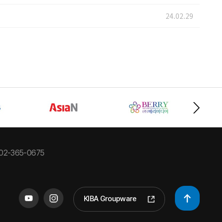
24.02.29
02-365-0675
KIBA Groupware