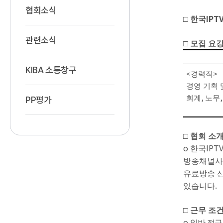
협회소식
IPT
□
한국
관련소식
□
모집 요
KIBA 소통창구
<
>
경력직
경영 기획 
,
회계
노무
PP평가
□
협회 소
o
IPT
한국
방송채널사
유료방송 
.
있습니다
□
근무 조
o
일반 정