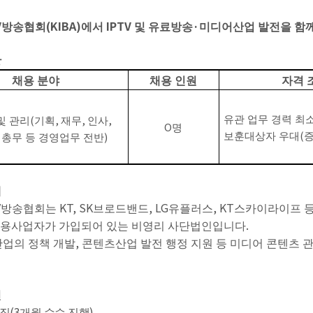
V
(KIBA)
IPTV
·
방송협회
에서
및 유료방송
미디어산업 발전을 함께
강
채용 분야
채용 인원
자격 
(
,
,
,
유관 업무 경력 최
및 관리
기획
재무
인사
O
명
(
,
)
보훈대상자 우대
총무 등 경영업무 전반
개
V
KT, SK
, LG
, KT
방송협회는
브로드밴드
유플러스
스카이라이프 
.
용사업자가 가입되어 있는 비영리 사단법인입니다
,
산업의 정책 개발
콘텐츠산업 발전 행정 지원 등 미디어 콘텐츠 
건
(3
)
규직
개월 수습 진행