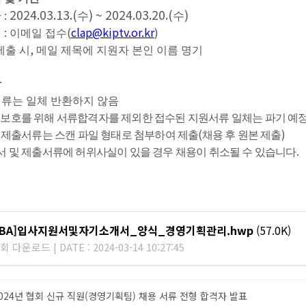
2024.03.13.(
) ~ 2024.03.20.(
)
:
수
수
한
:
(
clap@kiptv.or.kr
)
법
이메일 접수
,
제출 시
메일 제목에 지원자 본인 이름 명기
항
서류는 일체 반환하지 않음
보호를 위해 서류합격자를 제외한 접수된 지원서류 일체는 파기 예
(
)
 제출서류는 스캔 파일 형태로 첨부하여 제출
채용 후 원본 제출
.
 및 제출서류에 허위사실이 있을 경우 채용이 취소될 수 있습니다
KIBA]입사지원서및자기소개서_양식_경영기획관리.hwp
(57.0K)
회 다운로드 | DATE : 2024-03-14 10:27:45
024년 협회 신규 직원(경영기획팀) 채용 서류 전형 합격자 발표