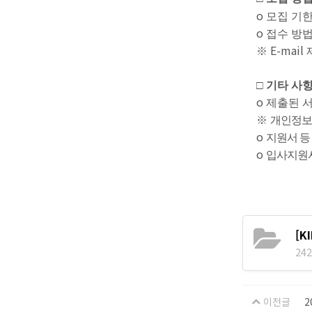
o
모집 기
o
접수 방
E-mail
※
□
기타 사
o
제출된 
※
개인정보
o
지원서 등
o
입사지원서
[
242
이전글
2