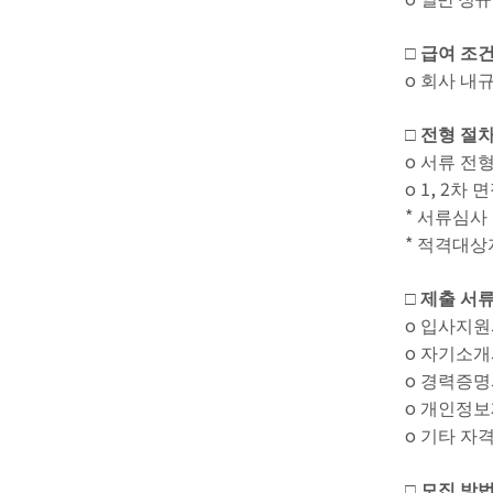
□
급여 조
o
회사 내
□
전형 절
o
서류 전
o 1, 2
차 
*
서류심사 
*
적격대상자
□
제출 서
o
입사지원
o
자기소개
o
경력증명
o
개인정보
o
기타 자
□
모집 방법