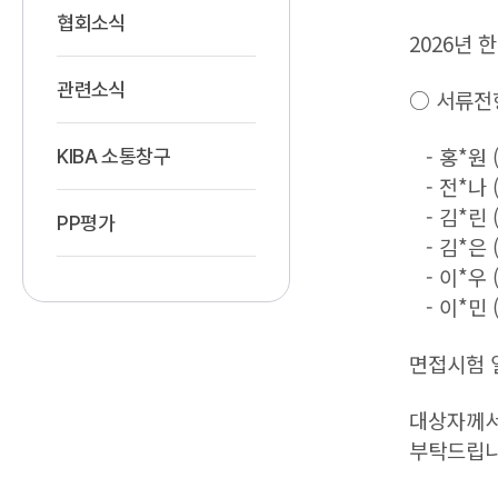
협회소식
2026년 
관련소식
○ 서류전
- 홍*원 (0
KIBA 소통창구
- 전*나 (0
- 김*린 (0
PP평가
- 김*은 (0
- 이*우 (0
- 이*민 (0
면접시험 
대상자께서
부탁드립니